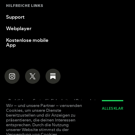
HILFREICHE LINKS
Support
Webplayer
Kostenlose mobile
App
Rechtliches
Center für Sicherheit und Datenschutz
Wir – und unsere Partner – verwenden
Datenschutzrichtlinie
Cookies
Über Werbung auf Spotify
ALLES KLAR
Cookies, um unsere Dienste
bereitzustellen und dir Anzeigen zu
präsentieren, die deinen Interessen
© 2026 Spotify AB.
entsprechen. Durch die Nutzung
unserer Website stimmst du der
Verwendung von Cookies