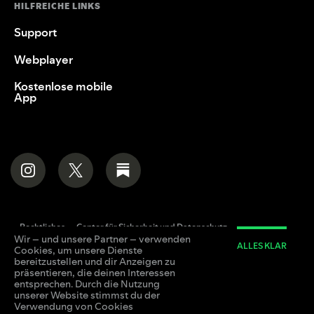
HILFREICHE LINKS
Support
Webplayer
Kostenlose mobile
App
Rechtliches
Center für Sicherheit und Datenschutz
Wir – und unsere Partner – verwenden
Datenschutzrichtlinie
Cookies
Über Werbung auf Spotify
ALLES KLAR
Cookies, um unsere Dienste
bereitzustellen und dir Anzeigen zu
präsentieren, die deinen Interessen
© 2026 Spotify AB.
entsprechen. Durch die Nutzung
unserer Website stimmst du der
Verwendung von Cookies