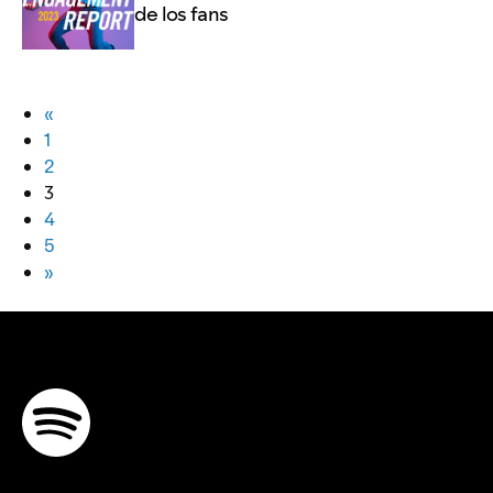
de los fans
«
1
2
3
4
5
»