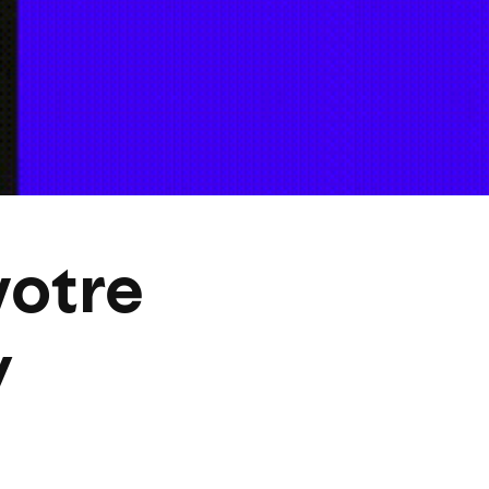
votre
y