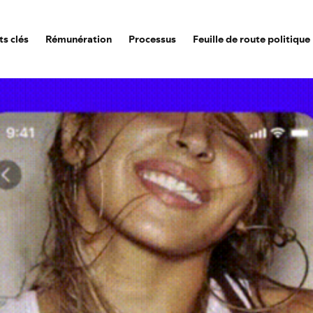
ts clés
Rémunération
Processus
Feuille de route politique