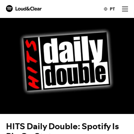
PT
HITS Daily Double: Spotify Is