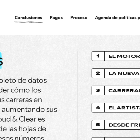
Conclusiones
Pagos
Proceso
Agenda de políticas p
s
1
2
pleto de datos
der cómo los
3
CARRERA
s carreras en
s, aumentando sus
4
EL ARTIS
oud & Clear es
5
e las hojas de
 esos números