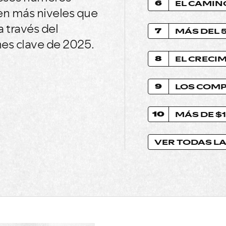
6
en más niveles que
a través del
7
MÁS DEL 
nes clave de 2025.
8
EL CRECI
9
10
VER TODAS L