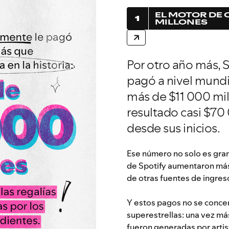
EL MOTOR DE 
1
MILLONES
Por otro año más, S
pagó a nivel mundia
más de $11 000 mi
resultado casi $70
desde sus inicios.
Ese número no solo es gran
de Spotify aumentaron más 
de otras fuentes de ingreso
Y estos pagos no se conce
superestrellas: una vez má
fueron generadas por artis