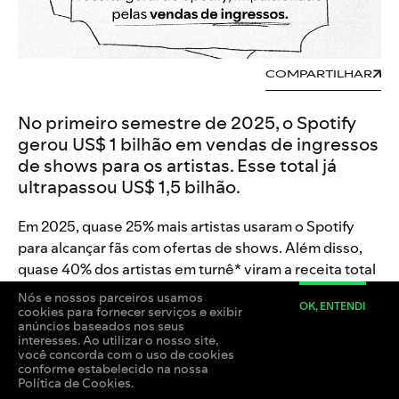
COMPARTILHAR
No primeiro semestre de 2025, o Spotify
gerou US$ 1 bilhão em vendas de ingressos
de shows para os artistas. Esse total já
ultrapassou US$ 1,5 bilhão.
Em 2025, quase 25% mais artistas usaram o Spotify
para alcançar fãs com ofertas de shows. Além disso,
quase 40% dos artistas em turnê* viram a receita total
no Spotify crescer em pelo menos 10% com a inclusão
Nós e nossos parceiros usamos
OK, ENTENDI
da venda de ingressos nos royalties por stream.
cookies para fornecer serviços e exibir
anúncios baseados nos seus
interesses. Ao utilizar o nosso site,
O impacto financeiro do stream não se limita aos
você concorda com o uso de cookies
conforme estabelecido na nossa
royalties. Ele ajuda a transformar ouvintes cotidianos
Política de Cookies.
em compradores de ingressos, divulgando shows