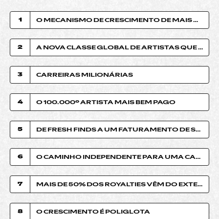
1
O MECANISMO DE CRESCIMENTO DE MAIS DE US$ 11 BILHÕES
2
A NOVA CLASSE GLOBAL DE ARTISTAS QUE FATURAM US$ 100 MIL
3
CARREIRAS MILIONÁRIAS
4
O 100.000º ARTISTA MAIS BEM PAGO
5
DE FRESH FINDS A UM FATURAMENTO DE SEIS DÍGITOS
6
O CAMINHO INDEPENDENTE PARA UMA CARREIRA DURADOURA
7
MAIS DE 50% DOS ROYALTIES VÊM DO EXTERIOR
8
O CRESCIMENTO É POLIGLOTA